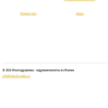
Педали газа
Фары
© 2026 Италгидравлика - гидрокомпоненты из Италии.
info@italgidravlika.ru
+7 (812) 448-65-13
Магазин гидравлики
Санкт-Петербург